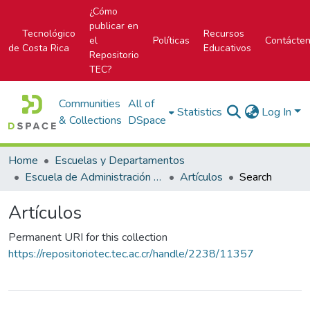
¿Cómo
publicar en
Tecnológico
Recursos
el
Políticas
Contácte
de Costa Rica
Educativos
Repositorio
TEC?
Communities
All of
Statistics
Log In
& Collections
DSpace
Home
Escuelas y Departamentos
Escuela de Administración de Empresas
Artículos
Search
Artículos
Permanent URI for this collection
https://repositoriotec.tec.ac.cr/handle/2238/11357