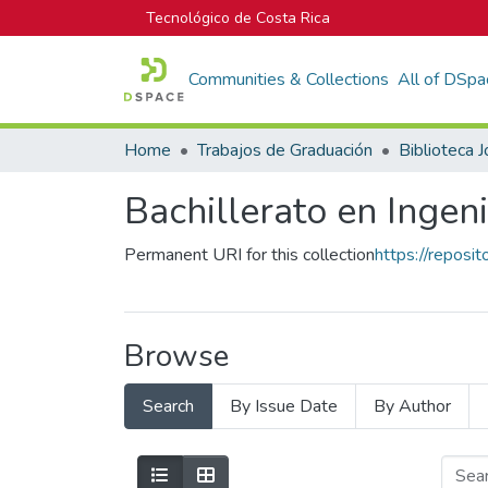
Tecnológico de Costa Rica
Communities & Collections
All of DSpa
Home
Trabajos de Graduación
Bachillerato en Ingen
Permanent URI for this collection
https://reposi
Browse
Search
By Issue Date
By Author