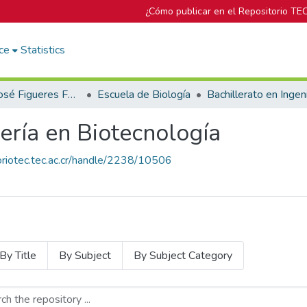
¿Cómo publicar en el Repositorio TE
ce
Statistics
Biblioteca José Figueres Ferrer
Escuela de Biología
iería en Biotecnología
toriotec.tec.ac.cr/handle/2238/10506
By Title
By Subject
By Subject Category