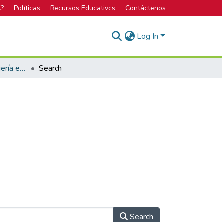
C?
Políticas
Recursos Educativos
Contáctenos
Log In
Bachillerato en Ingeniería en Biotecnología
Search
Search