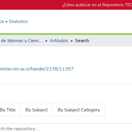
¿Cómo publicar en el Repositorio TE
ce
Statistics
Escuela de Idiomas y Ciencias Sociales
Artículos
Search
toriotec.tec.ac.cr/handle/2238/11397
By Title
By Subject
By Subject Category