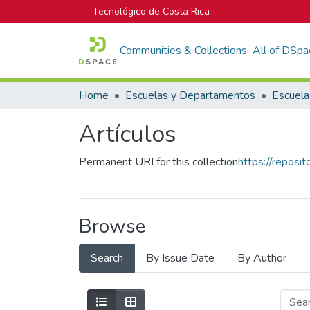
Tecnológico de Costa Rica
Communities & Collections
All of DSpa
Home
Escuelas y Departamentos
Artículos
Permanent URI for this collection
https://reposi
Browse
Search
By Issue Date
By Author