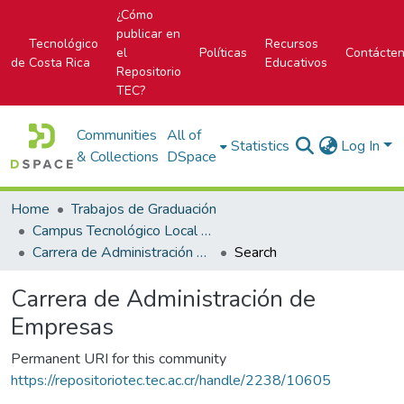
¿Cómo
publicar en
Tecnológico
Recursos
el
Políticas
Contácte
de Costa Rica
Educativos
Repositorio
TEC?
Communities
All of
Statistics
Log In
& Collections
DSpace
Home
Trabajos de Graduación
Campus Tecnológico Local San Carlos
Carrera de Administración de Empresas
Search
Carrera de Administración de
Empresas
Permanent URI for this community
https://repositoriotec.tec.ac.cr/handle/2238/10605