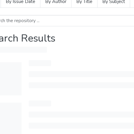
By Issue Date
By Author
By Title
By Subject
arch Results