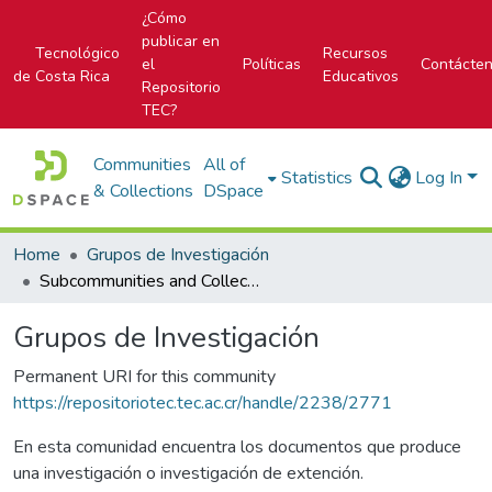
¿Cómo
publicar en
Tecnológico
Recursos
el
Políticas
Contácte
de Costa Rica
Educativos
Repositorio
TEC?
Communities
All of
Statistics
Log In
& Collections
DSpace
Home
Grupos de Investigación
Subcommunities and Collections
Grupos de Investigación
Permanent URI for this community
https://repositoriotec.tec.ac.cr/handle/2238/2771
En esta comunidad encuentra los documentos que produce
una investigación o investigación de extención.