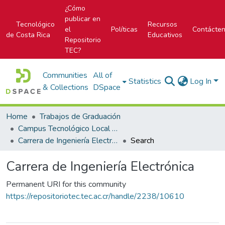
¿Cómo
publicar en
Tecnológico
Recursos
el
Políticas
Contácte
de Costa Rica
Educativos
Repositorio
TEC?
Communities
All of
Statistics
Log In
& Collections
DSpace
Home
Trabajos de Graduación
Campus Tecnológico Local San Carlos
Carrera de Ingeniería Electrónica
Search
Carrera de Ingeniería Electrónica
Permanent URI for this community
https://repositoriotec.tec.ac.cr/handle/2238/10610