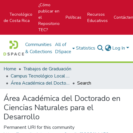
¿Cómo
publicar en
Tecnológico
Recursos
el
Políticas
Contácte
de Costa Rica
Educativos
Repositorio
TEC?
Communities
All of
Statistics
Log In
& Collections
DSpace
Home
Trabajos de Graduación
Campus Tecnológico Local San Carlos
Área Académica del Doctorado en Ciencias Naturales para el Desarrollo
Search
Área Académica del Doctorado en
Ciencias Naturales para el
Desarrollo
Permanent URI for this community