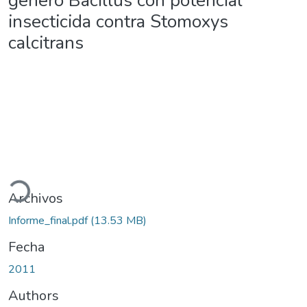
género Bacillus con potencial
insecticida contra Stomoxys
calcitrans
argando...
Archivos
Informe_final.pdf
(13.53 MB)
Fecha
2011
Authors