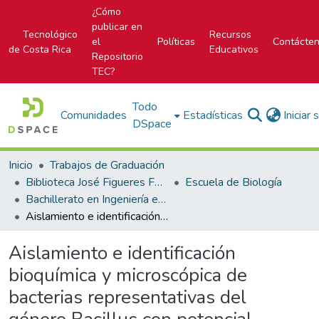
¿Cómo
publicar en
Tecnológico
Recursos
el
Políticas
Contácte
de Costa Rica
Educativos
Repositorio
TEC?
Todo
Comunidades
Estadísticas
Iniciar
DSpace
Inicio
Trabajos de Graduación
Biblioteca José Figueres Ferrer
Escuela de Biología
Bachillerato en Ingeniería en Biotecnología
Aislamiento e identificación bioquímica y microscópica de bacterias representativas del género Bacillus con potencial insecticida contra Stomoxys calcitrans
Aislamiento e identificación
bioquímica y microscópica de
bacterias representativas del