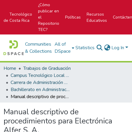
¿Cómo
publicar en
Tecnológico
Recursos
el
Políticas
Contácte
de Costa Rica
Educativos
Repositorio
TEC?
Communities
All of
Statistics
Log In
& Collections
DSpace
Home
Trabajos de Graduación
Campus Tecnológico Local San Carlos
Carrera de Administración de Empresas
Bachillerato en Administración de Empresas
Manual descriptivo de procedimientos para Electrónica Alfer S. A.
Manual descriptivo de
procedimientos para Electrónica
Alfer S. A.