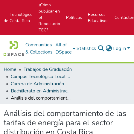
¿Cómo
publicar en
Tecnológico
Recursos
el
Políticas
Contácte
de Costa Rica
Educativos
Repositorio
TEC?
Communities
All of
Statistics
Log In
& Collections
DSpace
Home
Trabajos de Graduación
Campus Tecnológico Local San Carlos
Carrera de Administración de Empresas
Bachillerato en Administración de Empresas
Análisis del comportamiento de las tarifas de energía para el sector distribución en Costa Rica
Análisis del comportamiento de las
tarifas de energía para el sector
distribución en Costa Rica