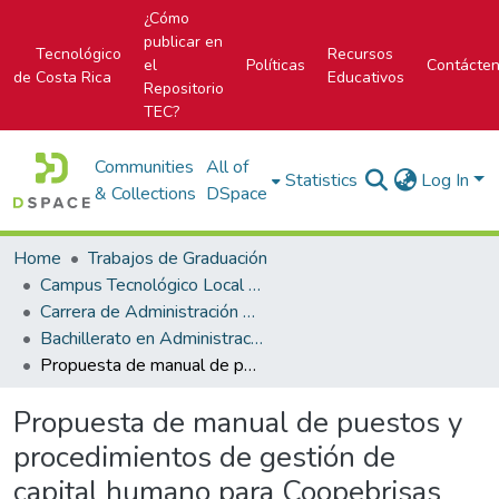
¿Cómo
publicar en
Tecnológico
Recursos
el
Políticas
Contácte
de Costa Rica
Educativos
Repositorio
TEC?
Communities
All of
Statistics
Log In
& Collections
DSpace
Home
Trabajos de Graduación
Campus Tecnológico Local San Carlos
Carrera de Administración de Empresas
Bachillerato en Administración de Empresas
Propuesta de manual de puestos y procedimientos de gestión de capital humano para Coopebrisas R.L., Las Brisas, Zarcero
Propuesta de manual de puestos y
procedimientos de gestión de
capital humano para Coopebrisas