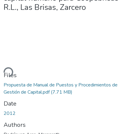
R.L., Las Brisas, Zarcero
ding...
Files
Propuesta de Manual de Puestos y Procedimientos de
Gestión de Capital.pdf
(7.71 MB)
Date
2012
Authors