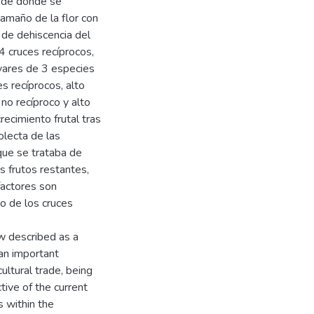
r de donde se
 tamaño de la flor con
 de dehiscencia del
4 cruces recíprocos,
ivares de 3 especies
s recíprocos, alto
 no recíproco y alto
recimiento frutal tras
colecta de las
 que se trataba de
os frutos restantes,
factores son
o de los cruces
w described as a
an important
ultural trade, being
tive of the current
s within the