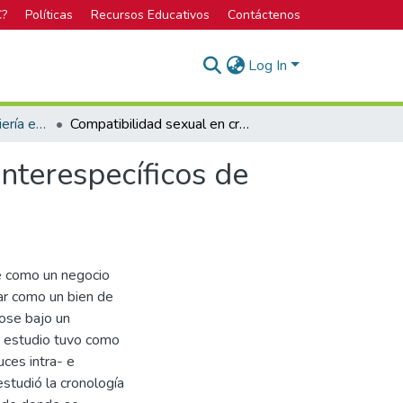
C?
Políticas
Recursos Educativos
Contáctenos
Log In
Bachillerato en Ingeniería en Biotecnología
Compatibilidad sexual en cruces intraespecíficos e interespecíficos de Penstemon
interespecíficos de
e como un negocio
nar como un bien de
dose bajo un
e estudio tuvo como
uces intra- e
studió la cronología