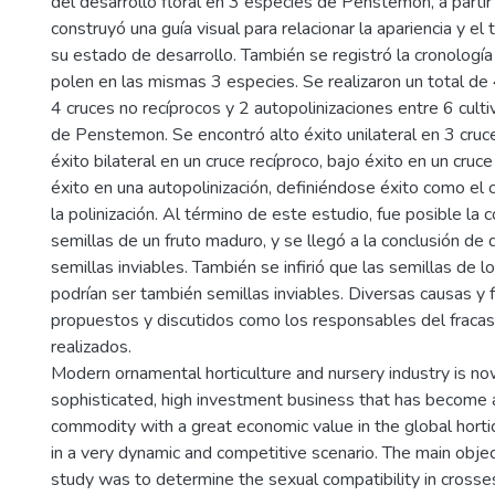
del desarrollo floral en 3 especies de Penstemon, a parti
construyó una guía visual para relacionar la apariencia y el
su estado de desarrollo. También se registró la cronología
polen en las mismas 3 especies. Se realizaron un total de 
4 cruces no recíprocos y 2 autopolinizaciones entre 6 cult
de Penstemon. Se encontró alto éxito unilateral en 3 cruce
éxito bilateral en un cruce recíproco, bajo éxito en un cruce
éxito en una autopolinización, definiéndose éxito como el c
la polinización. Al término de este estudio, fue posible la 
semillas de un fruto maduro, y se llegó a la conclusión de
semillas inviables. También se infirió que las semillas de l
podrían ser también semillas inviables. Diversas causas y 
propuestos y discutidos como los responsables del fracas
realizados.
Modern ornamental horticulture and nursery industry is no
sophisticated, high investment business that has become 
commodity with a great economic value in the global hortic
in a very dynamic and competitive scenario. The main objec
study was to determine the sexual compatibility in crosse