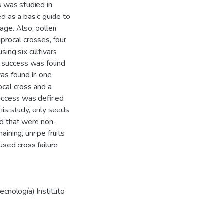
 was studied in
d as a basic guide to
age. Also, pollen
procal crosses, four
sing six cultivars
on success was found
 was found in one
ocal cross and a
Success was defined
this study, only seeds
ded that were non-
ining, unripe fruits
used cross failure
ecnología) Instituto