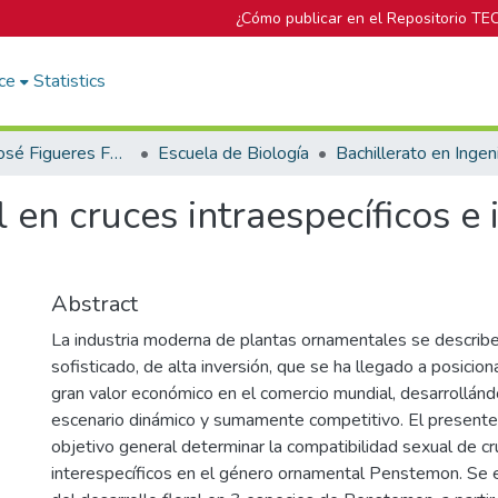
¿Cómo publicar en el Repositorio TE
ce
Statistics
Biblioteca José Figueres Ferrer
Escuela de Biología
en cruces intraespecíficos e 
Abstract
La industria moderna de plantas ornamentales se describ
sofisticado, de alta inversión, que se ha llegado a posicio
gran valor económico en el comercio mundial, desarrollán
escenario dinámico y sumamente competitivo. El present
objetivo general determinar la compatibilidad sexual de cr
interespecíficos en el género ornamental Penstemon. Se e