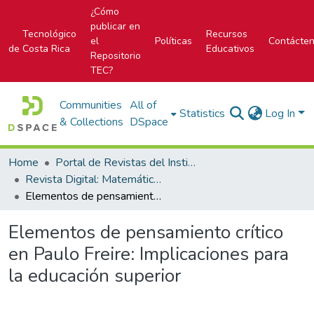
¿Cómo
publicar en
Tecnológico
Recursos
el
Políticas
Contácte
de Costa Rica
Educativos
Repositorio
TEC?
Communities
All of
Statistics
Log In
& Collections
DSpace
Home
Portal de Revistas del Instituto Tecnológico de Costa Rica
Revista Digital: Matemática, Educación e Internet
Elementos de pensamiento crítico en Paulo Freire: Implicaciones para la educación superior
Elementos de pensamiento crítico
en Paulo Freire: Implicaciones para
la educación superior