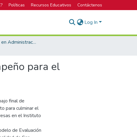
C?
Políticas
Recursos Educativos
Contáctenos
Log In
Bachillerato en Administración de Empresas
mpeño para el
ajo final de
to para culminar el
esas en el Instituto
odelo de Evaluación