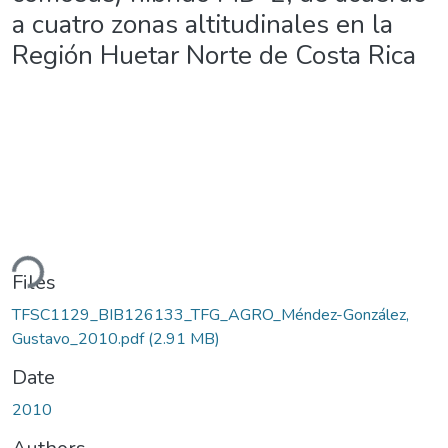
a cuatro zonas altitudinales en la
Región Huetar Norte de Costa Rica
ding...
Files
TFSC1129_BIB126133_TFG_AGRO_Méndez-González,
Gustavo_2010.pdf
(2.91 MB)
Date
2010