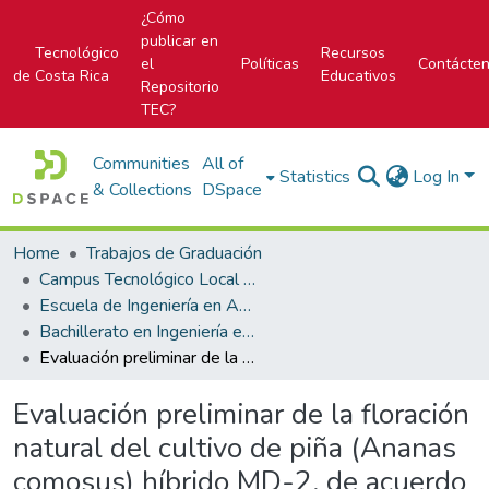
¿Cómo
publicar en
Tecnológico
Recursos
el
Políticas
Contácte
de Costa Rica
Educativos
Repositorio
TEC?
Communities
All of
Statistics
Log In
& Collections
DSpace
Home
Trabajos de Graduación
Campus Tecnológico Local San Carlos
Escuela de Ingeniería en Agronomía
Bachillerato en Ingeniería en Agronomía
Evaluación preliminar de la floración natural del cultivo de piña (Ananas comosus) híbrido MD-2, de acuerdo a cuatro zonas altitudinales en la Región Huetar Norte de Costa Rica
Evaluación preliminar de la floración
natural del cultivo de piña (Ananas
comosus) híbrido MD-2, de acuerdo