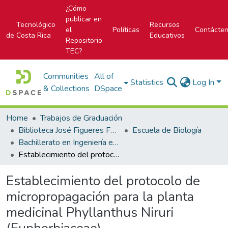
¿Cómo
publicar en
Tecnológico
Recursos
el
Políticas
Contácte
de Costa Rica
Educativos
Repositorio
TEC?
Communities
All of
Statistics
Log In
& Collections
DSpace
Home
Trabajos de Graduación
Biblioteca José Figueres Ferrer
Escuela de Biología
Bachillerato en Ingeniería en Biotecnología
Establecimiento del protocolo de micropropagación para la planta medicinal Phyllanthus Niruri (Euphorbiaceae).
Establecimiento del protocolo de
micropropagación para la planta
medicinal Phyllanthus Niruri