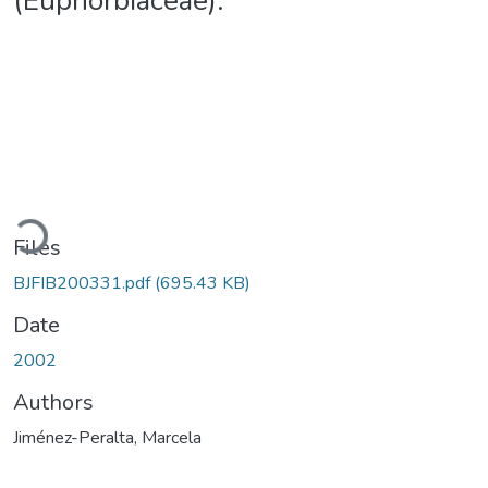
(Euphorbiaceae).
Loading...
Files
BJFIB200331.pdf
(695.43 KB)
Date
2002
Authors
Jiménez-Peralta, Marcela