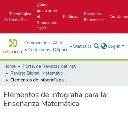
¿Cómo
publicar en
Tecnológico
Recursos
el
Políticas
Contácte
de Costa Rica
Educativos
Repositorio
TEC?
Communities
All of
Statistics
Log In
& Collections
DSpace
Home
Portal de Revistas del Instituto Tecnológico de Costa Rica
Revista Digital: Matemática, Educación e Internet
Elementos de Infografía para la Enseñanza Matemática
Elementos de Infografía para la
Enseñanza Matemática