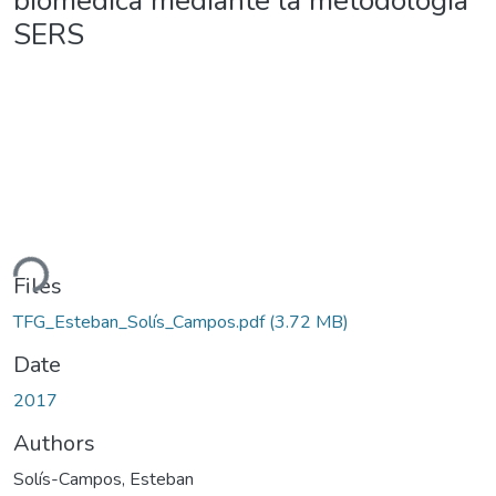
biomédica mediante la metodología
SERS
ding...
Files
TFG_Esteban_Solís_Campos.pdf
(3.72 MB)
Date
2017
Authors
Solís-Campos, Esteban