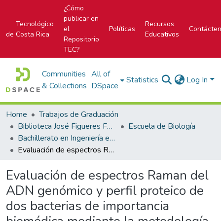
¿Cómo
publicar en
Tecnológico
Recursos
el
Políticas
Contácte
de Costa Rica
Educativos
Repositorio
TEC?
Communities
All of
Statistics
Log In
& Collections
DSpace
Home
Trabajos de Graduación
Biblioteca José Figueres Ferrer
Escuela de Biología
Bachillerato en Ingeniería en Biotecnología
Evaluación de espectros Raman del ADN genómico y perfil proteico de dos bacterias de importancia biomédica mediante la metodología SERS
Evaluación de espectros Raman del
ADN genómico y perfil proteico de
dos bacterias de importancia