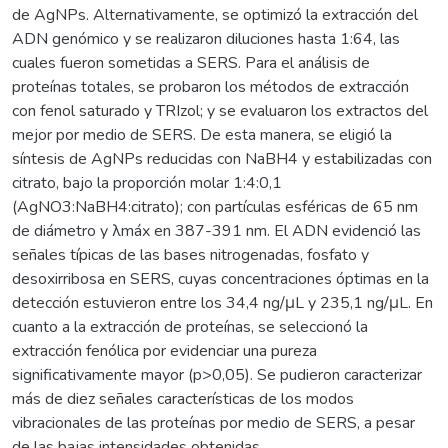
de AgNPs. Alternativamente, se optimizó la extracción del
ADN genómico y se realizaron diluciones hasta 1:64, las
cuales fueron sometidas a SERS. Para el análisis de
proteínas totales, se probaron los métodos de extracción
con fenol saturado y TRIzol; y se evaluaron los extractos del
mejor por medio de SERS. De esta manera, se eligió la
síntesis de AgNPs reducidas con NaBH4 y estabilizadas con
citrato, bajo la proporción molar 1:4:0,1
(AgNO3:NaBH4:citrato); con partículas esféricas de 65 nm
de diámetro y λmáx en 387-391 nm. El ADN evidenció las
señales típicas de las bases nitrogenadas, fosfato y
desoxirribosa en SERS, cuyas concentraciones óptimas en la
detección estuvieron entre los 34,4 ng/μL y 235,1 ng/μL. En
cuanto a la extracción de proteínas, se seleccionó la
extracción fenólica por evidenciar una pureza
significativamente mayor (p>0,05). Se pudieron caracterizar
más de diez señales características de los modos
vibracionales de las proteínas por medio de SERS, a pesar
de las bajas intensidades obtenidas.