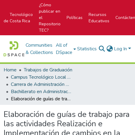
¿Cómo
publicar en
Tecnológico
Recursos
el
Políticas
Contácte
de Costa Rica
Educativos
Repositorio
TEC?
Communities
All of
Statistics
Log In
& Collections
DSpace
Home
Trabajos de Graduación
Campus Tecnológico Local San Carlos
Carrera de Administración de Empresas
Bachillerato en Administración de Empresas
Elaboración de guías de trabajo para las actividades Realización e Implementación de cambios en la intranet, del Banco Central de Costa Rica
Elaboración de guías de trabajo para
las actividades Realización e
Implementación de cambios en la