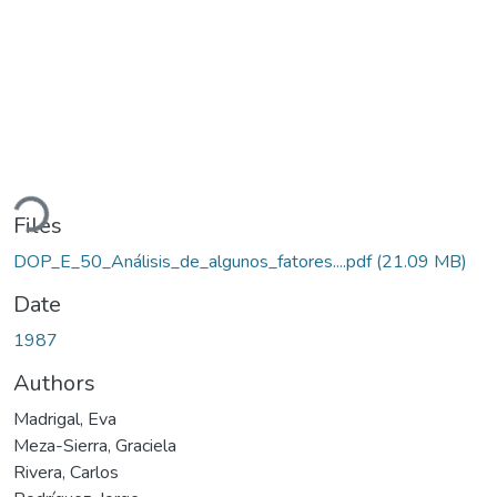
ding...
Files
DOP_E_50_Análisis_de_algunos_fatores....pdf
(21.09 MB)
Date
1987
Authors
Madrigal, Eva
Meza-Sierra, Graciela
Rivera, Carlos