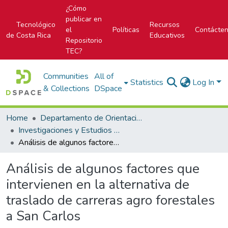
¿Cómo
publicar en
Tecnológico
Recursos
el
Políticas
Contácte
de Costa Rica
Educativos
Repositorio
TEC?
Communities
All of
Statistics
Log In
& Collections
DSpace
Home
Departamento de Orientación y Psicología
Investigaciones y Estudios del DOP
Análisis de algunos factores que intervienen en la alternativa de traslado de carreras agro forestales a San Carlos
Análisis de algunos factores que
intervienen en la alternativa de
traslado de carreras agro forestales
a San Carlos