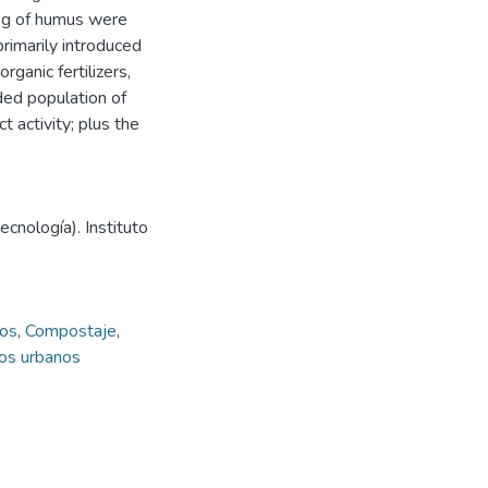
 kg of humus were
rimarily introduced
ganic fertilizers,
ed population of
 activity; plus the
cnología). Instituto
os
,
Compostaje
,
os urbanos