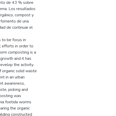
ento de 43 % sobre
tema. Los resultados
orgánico, compost y
l fomento de una
dad de continuar el
 to be focus in
efforts in order to
Worm composting is a
 growth and it has
velop the activity.
f organic solid waste
t in an urban
ent awareness,
ste, picking and
posting was
enia foetida worms
ring the organic
ilding constructed