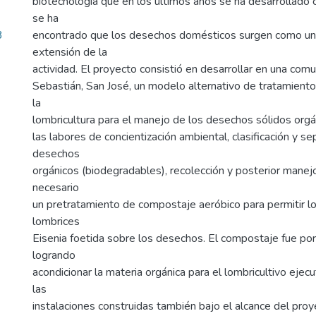
biotecnología que en los últimos años se ha desarrollado
se ha
3
encontrado que los desechos domésticos surgen como un
extensión de la
actividad. El proyecto consistió en desarrollar en una co
Sebastián, San José, un modelo alternativo de tratamient
la
lombricultura para el manejo de los desechos sólidos orgán
las labores de concientización ambiental, clasificación y se
desechos
orgánicos (biodegradables), recolección y posterior manej
necesario
un pretratamiento de compostaje aeróbico para permitir lo
lombrices
Eisenia foetida sobre los desechos. El compostaje fue p
logrando
acondicionar la materia orgánica para el lombricultivo eje
las
instalaciones construidas también bajo el alcance del pro