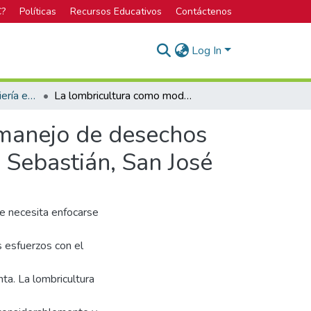
C?
Políticas
Recursos Educativos
Contáctenos
Log In
Bachillerato en Ingeniería en Biotecnología
La lombricultura como modelo alternativo para el manejo de desechos sólidos orgánicos de una comunidad urbana en San Sebastián, San José
 manejo de desechos
 Sebastián, San José
ue necesita enfocarse
s esfuerzos con el
ta. La lombricultura