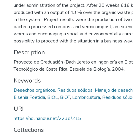
under administration of the project. After 20 weeks 616
produced with an output of 43 % over the organic waste p
in the system. Project results were the production of two or
bacteria processed compost and vermicompost, an extend
worms and encouraging a social and environmentally correct
possibility to proceed with the situation in a business way.
Description
Proyecto de Graduación (Bachillerato en Ingeniería en Biote
Tecnológico de Costa Rica, Escuela de Biología, 2004.
Keywords
Desechos orgánicos
,
Residuos sólidos
,
Manejo de desech
Eisenia Foetida
,
BIOL
,
BIOT
,
Lombricultura
,
Residuos sólid
URI
https://hdl.handle.net/2238/215
Collections