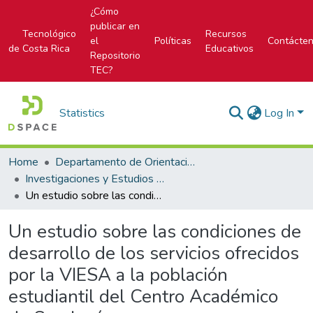
¿Cómo
publicar en
Tecnológico
Recursos
el
Políticas
Contácte
de Costa Rica
Educativos
Repositorio
TEC?
Statistics
Log In
Home
Departamento de Orientación y Psicología
Investigaciones y Estudios del DOP
Un estudio sobre las condiciones de desarrollo de los servicios ofrecidos por la VIESA a la población estudiantil del Centro Académico de San José
Un estudio sobre las condiciones de
desarrollo de los servicios ofrecidos
por la VIESA a la población
estudiantil del Centro Académico