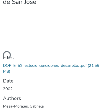
de San José
ding...
Files
DOP_E_52_estudio_condiciones_desarrollo....pdf
(21.56
MB)
Date
2002
Authors
Meza-Morales, Gabriela