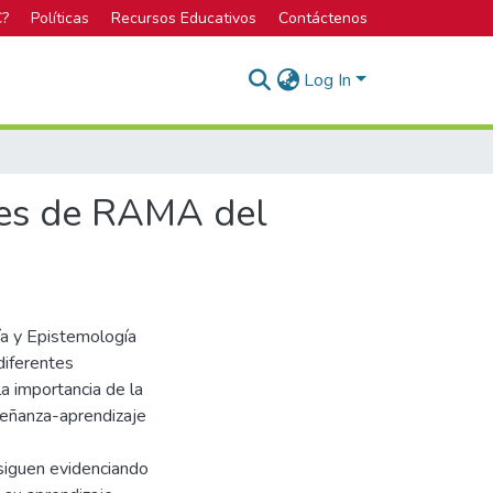
C?
Políticas
Recursos Educativos
Contáctenos
Log In
ores de RAMA del
ía y Epistemología
diferentes
la importancia de la
señanza-aprendizaje
 siguen evidenciando