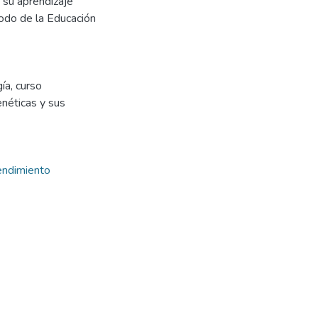
n su aprendizaje
íodo de la Educación
ía, curso
néticas y sus
ndimiento