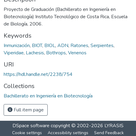
Proyecto de Graduación (Bachillerato en Ingeniería en
Biotecnología) Instituto Tecnológico de Costa Rica, Escuela
de Biología, 2006.
Keywords
Inmunización
,
BIOT
,
BIOL
,
ADN
,
Ratones
,
Serpientes
,
Viperidae
,
Lachesis
,
Bothrops
,
Venenos
URI
https://hdl.handle.net/2238/754
Collections
Bachillerato en Ingeniería en Biotecnología
Full item page
DSpace software
copyright © 2002-2026
LYRASIS
Cookie settings
Accessibility settings
Send Feedback