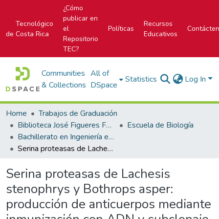
¿Cómo
publicar en
Tecnológico
Recursos
el
Políticas
Contácte
de Costa Rica
Educativos
Repositorio
TEC?
Communities
All of
Statistics
Log In
& Collections
DSpace
Home
Trabajos de Graduación
Biblioteca José Figueres Ferrer
Escuela de Biología
Bachillerato en Ingeniería en Biotecnología
Serina proteasas de Lachesis stenophrys y Bothrops asper: producción de anticuerpos mediante inmunización con ADN y subclonaje
Serina proteasas de Lachesis
stenophrys y Bothrops asper:
producción de anticuerpos mediante