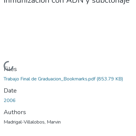
inmunización con ADN y subclonaje
Loading...
Files
Trabajo Final de Graduacion_Bookmarks.pdf
(853.79 KB)
Date
2006
Authors
Madrigal-Villalobos, Marvin