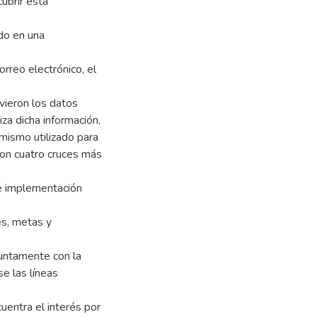
cubrir esta
ado en una
rreo electrónico, el
uvieron los datos
za dicha información,
 mismo utilizado para
aron cuatro cruces más
e implementación
es, metas y
juntamente con la
e las líneas
uentra el interés por