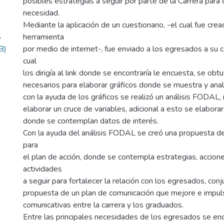
posibles estrategias a seguir por parte de la Carrera para 
necesidad.
Mediante la aplicación de un cuestionario, -el cual fue cre
S
herramienta
B)
por medio de internet-, fue enviado a los egresados a su co
cual
los dirigía al link donde se encontraría le encuesta, se obt
necesarios para elaborar gráficos donde se muestra y anali
con la ayuda de los gráficos se realizó un análisis FODAL,
elaborar un cruce de variables, adicional a esto se elabor
donde se contemplan datos de interés.
Con la ayuda del análisis FODAL se creó una propuesta d
para
el plan de acción, donde se contempla estrategias, accion
actividades
a seguir para fortalecer la relación con los egresados, con
propuesta de un plan de comunicación que mejore e impuls
comunicativas entre la carrera y los graduados.
Entre las principales necesidades de los egresados se enc