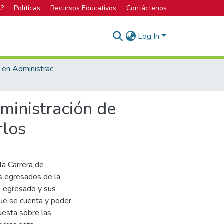
C?
Políticas
Recursos Educativos
Contáctenos
Log In
Bachillerato en Administración de Empresas
ministración de
rlos
la Carrera de
s egresados de la
el egresado y sus
que se cuenta y poder
puesta sobre las