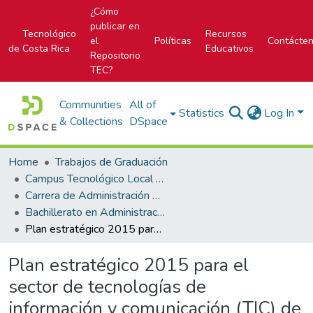
¿Cómo
publicar en
Tecnológico
Recursos
el
Políticas
Contácte
de Costa Rica
Educativos
Repositorio
TEC?
Communities
All of
Statistics
Log In
& Collections
DSpace
Home
Trabajos de Graduación
Campus Tecnológico Local San Carlos
Carrera de Administración de Empresas
Bachillerato en Administración de Empresas
Plan estratégico 2015 para el sector de tecnologías de información y comunicación (TIC) de la Zona Norte
Plan estratégico 2015 para el
sector de tecnologías de
información y comunicación (TIC) de