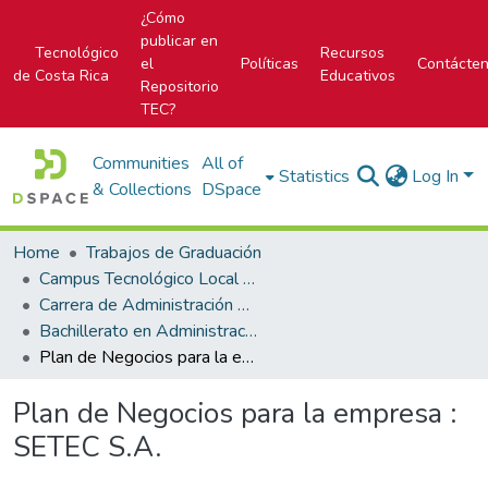
¿Cómo
publicar en
Tecnológico
Recursos
el
Políticas
Contácte
de Costa Rica
Educativos
Repositorio
TEC?
Communities
All of
Statistics
Log In
& Collections
DSpace
Home
Trabajos de Graduación
Campus Tecnológico Local San Carlos
Carrera de Administración de Empresas
Bachillerato en Administración de Empresas
Plan de Negocios para la empresa : SETEC S.A.
Plan de Negocios para la empresa :
SETEC S.A.