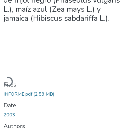
de frijol negro (Phaseolus vulgaris
L.), maíz azul (Zea mays L.) y
jamaica (Hibiscus sabdariffa L.).
Loading...
Files
INFORME.pdf
(2.53 MB)
Date
2003
Authors