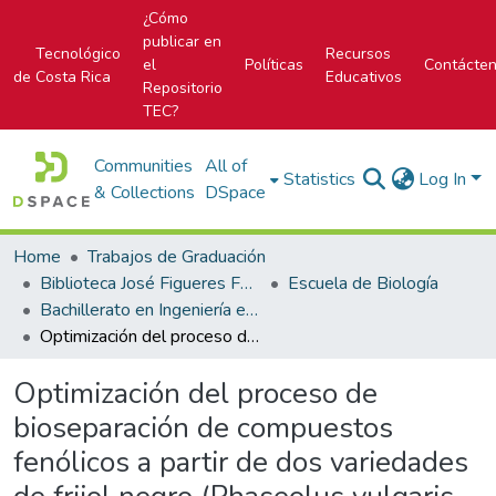
¿Cómo
publicar en
Tecnológico
Recursos
el
Políticas
Contácte
de Costa Rica
Educativos
Repositorio
TEC?
Communities
All of
Statistics
Log In
& Collections
DSpace
Home
Trabajos de Graduación
Biblioteca José Figueres Ferrer
Escuela de Biología
Bachillerato en Ingeniería en Biotecnología
Optimización del proceso de bioseparación de compuestos fenólicos a partir de dos variedades de frijol negro (Phaseolus vulgaris L.), maíz azul (Zea mays L.) y jamaica (Hibiscus sabdariffa L.).
Optimización del proceso de
bioseparación de compuestos
fenólicos a partir de dos variedades