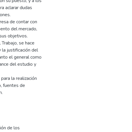
on su puesto, y a los
ra aclarar dudas
iones.
resa de contar con
iento del mercado,
sus objetivos.
 Trabajo, se hace
a justificación del
anto el general como
ance del estudio y
para la realización
o, fuentes de
n.
ión de los