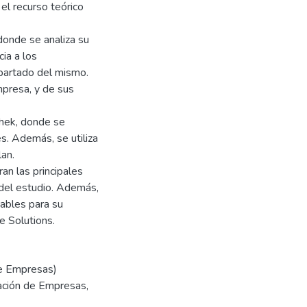
el recurso teórico
donde se analiza su
ia a los
partado del mismo.
mpresa, y de sus
thek, donde se
res. Además, se utiliza
lan.
an las principales
n del estudio. Además,
ables para su
 Solutions.
de Empresas)
ración de Empresas,