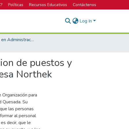
C?
Políticas
Recursos Educativos
Contáctenos
Log In
Bachillerato en Administración de Empresas
ion de puestos y
resa Northek
e Organización para
ad Quesada. Su
 que las personas
formar al personal
es decir, que le