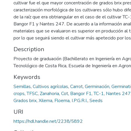
cultivar fue el que mayor concentración de grados brix pre
caracterización morfológica de los cultivares sólo hubo dif
de la raíz que era obtriangular en el caso de el cultivar TC
Bangor F1 y Nantes 247. De acuerdo a la información anal
materiales que se evaluaron es superior en producción al t
por lo que seguirá siendo el cultivar más apetecido por los
Description
Proyecto de graduación (Bachillerato en Ingeniería en Agr
Tecnológico de Costa Rica, Escuela de Ingeniería en Agr
Keywords
Semillas
,
Cultivos agrícolas
,
Carrot
,
Germinación
,
Germinat
crops
,
TFSC
,
Zanahoria
,
Cot
,
Bangor F1
,
TC-1
,
Nantes 247
Grados brix
,
Xilema
,
Floema
,
I.P.G.R.I.
,
Seeds
URI
https://hdl.handle.net/2238/5892