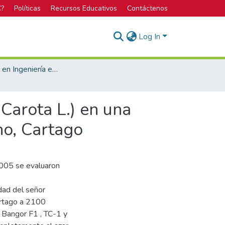
C?
Políticas
Recursos Educativos
Contáctenos
Log In
Bachillerato en Ingeniería en Agronomía
 Carota L.) en una
no, Cartago
2005 se evaluaron
edad del señor
artago a 2100
 Bangor F1 , TC-1 y