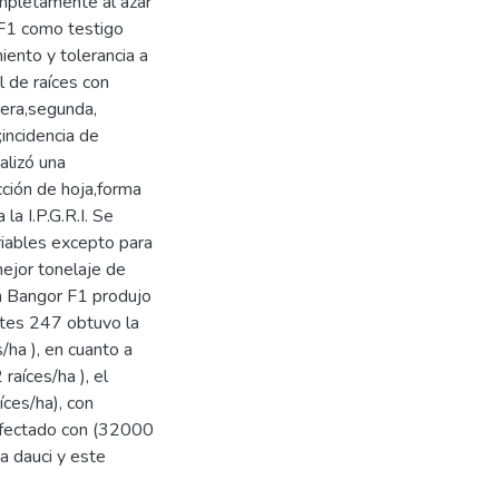
mpletamente al azar
r F1 como testigo
iento y tolerancia a
l de raíces con
mera,segunda,
incidencia de
alizó una
cción de hoja,forma
la I.P.G.R.I. Se
ariables excepto para
mejor tonelaje de
én Bangor F1 produjo
antes 247 obtuvo la
ha ), en cuanto a
raíces/ha ), el
ces/ha), con
 afectado con (32000
ia dauci y este