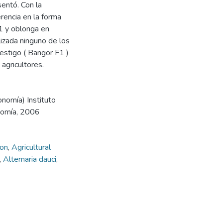
sentó. Con la
erencia en la forma
-1 y oblonga en
izada ninguno de los
estigo ( Bangor F1 )
 agricultores.
onomía) Instituto
onomía, 2006
ion
,
Agricultural
,
Alternaria dauci
,