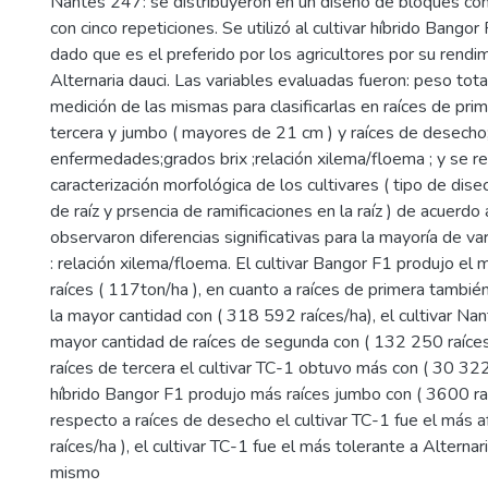
Nantes 247: se distribuyeron en un diseño de bloques co
con cinco repeticiones. Se utilizó al cultivar híbrido Bango
dado que es el preferido por los agricultores por su rendim
Alternaria dauci. Las variables evaluadas fueron: peso tota
medición de las mismas para clasificarlas en raíces de pri
tercera y jumbo ( mayores de 21 cm ) y raíces de desecho;
enfermedades;grados brix ;relación xilema/floema ; y se re
caracterización morfológica de los cultivares ( tipo de dise
de raíz y prsencia de ramificaciones en la raíz ) de acuerdo a 
observaron diferencias significativas para la mayoría de v
: relación xilema/floema. El cultivar Bangor F1 produjo el 
raíces ( 117ton/ha ), en cuanto a raíces de primera tambi
la mayor cantidad con ( 318 592 raíces/ha), el cultivar N
mayor cantidad de raíces de segunda con ( 132 250 raíces/
raíces de tercera el cultivar TC-1 obtuvo más con ( 30 322 
híbrido Bangor F1 produjo más raíces jumbo con ( 3600 raí
respecto a raíces de desecho el cultivar TC-1 fue el más
raíces/ha ), el cultivar TC-1 fue el más tolerante a Alternar
mismo