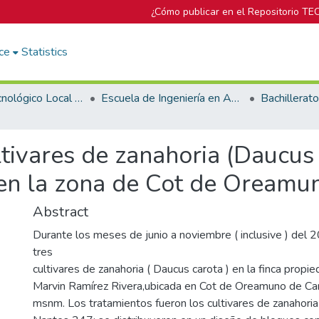
¿Cómo publicar en el Repositorio TE
ce
Statistics
Campus Tecnológico Local San Carlos
Escuela de Ingeniería en Agronomía
ltivares de zanahoria (Daucus
 en la zona de Cot de Oreamu
Abstract
Durante los meses de junio a noviembre ( inclusive ) del 
tres
cultivares de zanahoria ( Daucus carota ) en la finca propi
Marvin Ramírez Rivera,ubicada en Cot de Oreamuno de C
msnm. Los tratamientos fueron los cultivares de zanahoria