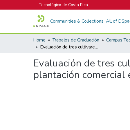
Tecnológico de Costa Rica
Communities & Collections
All of DSpa
Home
Trabajos de Graduación
Evaluación de tres cultivares de zanahoria (Daucus Carota L.) en una plantación comercial en la zona de Cot de Oreamuno, Cartago
Evaluación de tres cu
plantación comercial