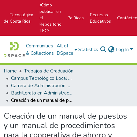
¿Cómo
publicar en
Tecnológico
Recursos
el
Políticas
Contácte
de Costa Rica
Educativos
Repositorio
TEC?
Communities
All of
Statistics
Log In
& Collections
DSpace
Home
Trabajos de Graduación
Campus Tecnológico Local San Carlos
Carrera de Administración de Empresas
Bachillerato en Administración de Empresas
Creación de un manual de puestos y un manual de procedimientos para la cooperativa de ahorro y crédito de los Educadores de la Región Huetar Norte, COOPEANDE Nº 7 R.L.
Creación de un manual de puestos
y un manual de procedimientos
para la cooperativa de ahorro y