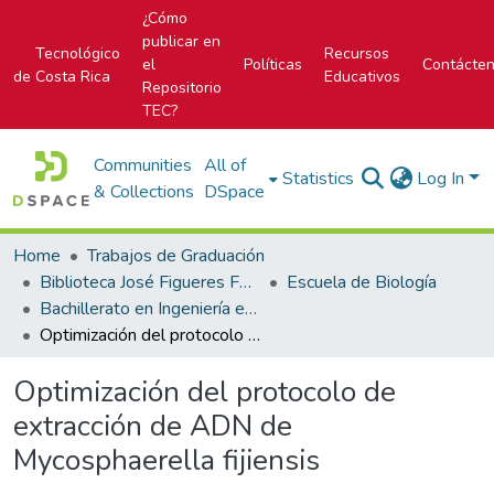
¿Cómo
publicar en
Tecnológico
Recursos
el
Políticas
Contácte
de Costa Rica
Educativos
Repositorio
TEC?
Communities
All of
Statistics
Log In
& Collections
DSpace
Home
Trabajos de Graduación
Biblioteca José Figueres Ferrer
Escuela de Biología
Bachillerato en Ingeniería en Biotecnología
Optimización del protocolo de extracción de ADN de Mycosphaerella fijiensis
Optimización del protocolo de
extracción de ADN de
Mycosphaerella fijiensis