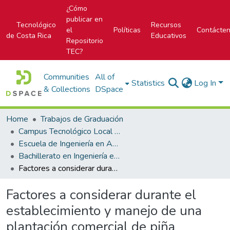
¿Cómo
publicar en
Tecnológico
Recursos
el
Políticas
Contácte
de Costa Rica
Educativos
Repositorio
TEC?
Communities
All of
Statistics
Log In
& Collections
DSpace
Home
Trabajos de Graduación
Campus Tecnológico Local San Carlos
Escuela de Ingeniería en Agronomía
Bachillerato en Ingeniería en Agronomía
Factores a considerar durante el establecimiento y manejo de una plantación comercial de piña (Ananas comosus) (L) Merr. para exportación.
Factores a considerar durante el
establecimiento y manejo de una
plantación comercial de piña