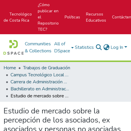
¿Cómo
publicar en
Tecnológico
Recursos
el
Políticas
Contácte
de Costa Rica
Educativos
Repositorio
TEC?
Communities
All of
Statistics
Log In
& Collections
DSpace
Home
Trabajos de Graduación
Campus Tecnológico Local San Carlos
Carrera de Administración de Empresas
Bachillerato en Administración de Empresas
Estudio de mercado sobre la percepción de los asociados, ex asociados y personas no asociadas a asecoop, en el mes de noviembre del 2003
Estudio de mercado sobre la
percepción de los asociados, ex
asociados y personas no asociadas