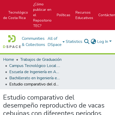
¿Cómo
publicar en
Tecnológico
Recursos
el
Políticas
Contácte
de Costa Rica
Educativos
Repositorio
TEC?
Communities
All of
Statistics
Log In
& Collections
DSpace
Home
Trabajos de Graduación
Campus Tecnológico Local San Carlos
Escuela de Ingeniería en Agronomía
Bachillerato en Ingeniería en Agronomía
Estudio comparativo del desempeño reproductivo de vacas cebuinas con diferentes periodos posparto bajo un programa de monta rotativa
Estudio comparativo del
desempeño reproductivo de vacas
cebuinas con diferentes periodos