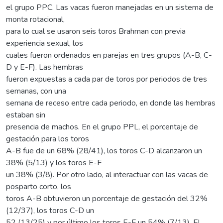
el grupo PPC. Las vacas fueron manejadas en un sistema de
monta rotacional,
para lo cual se usaron seis toros Brahman con previa
experiencia sexual, los
cuales fueron ordenados en parejas en tres grupos (A-B, C-
D y E-F). Las hembras
fueron expuestas a cada par de toros por periodos de tres
semanas, con una
semana de receso entre cada periodo, en donde las hembras
estaban sin
presencia de machos. En el grupo PPL, el porcentaje de
gestación para los toros
A-B fue de un 68% (28/41), los toros C-D alcanzaron un
38% (5/13) y los toros E-F
un 38% (3/8). Por otro lado, al interactuar con las vacas de
posparto corto, los
toros A-B obtuvieron un porcentaje de gestación del 32%
(12/37), los toros C-D un
52 (13/25) y por último los toros E-F un 54% (7/13). El