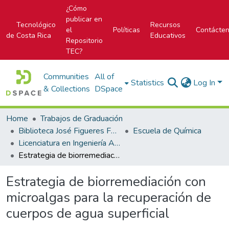
¿Cómo
publicar en
Tecnológico
Recursos
el
Políticas
Contácte
de Costa Rica
Educativos
Repositorio
TEC?
Communities
All of
Statistics
Log In
& Collections
DSpace
Home
Trabajos de Graduación
Biblioteca José Figueres Ferrer
Escuela de Química
Licenciatura en Ingeniería Ambiental
Estrategia de biorremediación con microalgas para la recuperación de cuerpos de agua superficial
Estrategia de biorremediación con
microalgas para la recuperación de
cuerpos de agua superficial