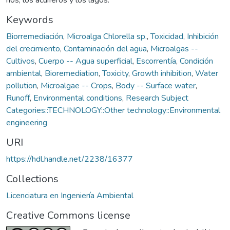
Keywords
Biorremediación
,
Microalga Chlorella sp.
,
Toxicidad
,
Inhibición
del crecimiento
,
Contaminación del agua
,
Microalgas --
Cultivos
,
Cuerpo -- Agua superficial
,
Escorrentía
,
Condición
ambiental
,
Bioremediation
,
Toxicity
,
Growth inhibition
,
Water
pollution
,
Microalgae -- Crops
,
Body -- Surface water
,
Runoff
,
Environmental conditions
,
Research Subject
Categories::TECHNOLOGY::Other technology::Environmental
engineering
URI
https://hdl.handle.net/2238/16377
Collections
Licenciatura en Ingeniería Ambiental
Creative Commons license