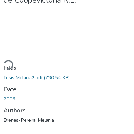
de Coopevictoria R.L.
oading...
Files
Tesis Melania2.pdf
(730.54 KB)
Date
2006
Authors
Brenes-Pereira, Melania