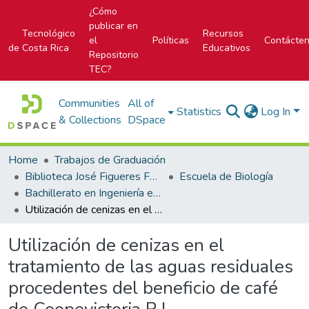
¿Cómo
publicar en
Tecnológico
Recursos
el
Políticas
Contácte
de Costa Rica
Educativos
Repositorio
TEC?
Communities
All of
Statistics
Log In
& Collections
DSpace
Home
Trabajos de Graduación
Biblioteca José Figueres Ferrer
Escuela de Biología
Bachillerato en Ingeniería en Biotecnología
Utilización de cenizas en el tratamiento de las aguas residuales procedentes del beneficio de café de Coopevictoria R.L.
Utilización de cenizas en el
tratamiento de las aguas residuales
procedentes del beneficio de café