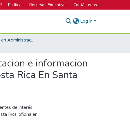
C?
Políticas
Recursos Educativos
Contáctenos
Log In
Bachillerato en Administración de Empresas
tacion e informacion
osta Rica En Santa
ientes de interés
ta Rica, oficina en