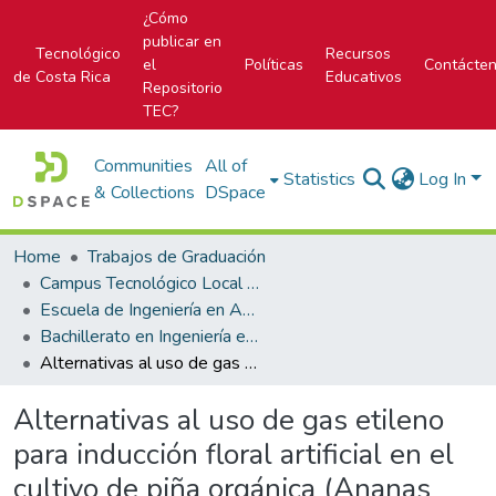
¿Cómo
publicar en
Tecnológico
Recursos
el
Políticas
Contácte
de Costa Rica
Educativos
Repositorio
TEC?
Communities
All of
Statistics
Log In
& Collections
DSpace
Home
Trabajos de Graduación
Campus Tecnológico Local San Carlos
Escuela de Ingeniería en Agronomía
Bachillerato en Ingeniería en Agronomía
Alternativas al uso de gas etileno para inducción floral artificial en el cultivo de piña orgánica (Ananas comosus var. comosus) variedad Dole 11 en Finca La Virgen, Sarapiquí
Alternativas al uso de gas etileno
para inducción floral artificial en el
cultivo de piña orgánica (Ananas