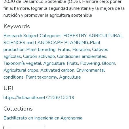
2030 de Desarrollo Sostenible (ODS). Hambre cero: poner
fin al hambre, lograr la seguridad alimentaria y la mejora de la
nutrición y promover la agricultura sostenible
Keywords
Research Subject Categories::FORESTRY, AGRICULTURAL
SCIENCES and LANDSCAPE PLANNING::Plant
production::Plant breeding
,
Frutas
,
Floración
,
Cultivos
agrícolas
,
Carbón activado
,
Condiciones ambientales
,
Taxonomía vegetal
,
Agricultura
,
Fruits
,
Flowering
,
Bloom
,
Agricultural crops
,
Activated carbon
,
Environmental
conditions
,
Plant taxonomy
,
Agriculture
URI
https://hdl.handle.net/2238/13319
Collections
Bachillerato en Ingeniería en Agronomía