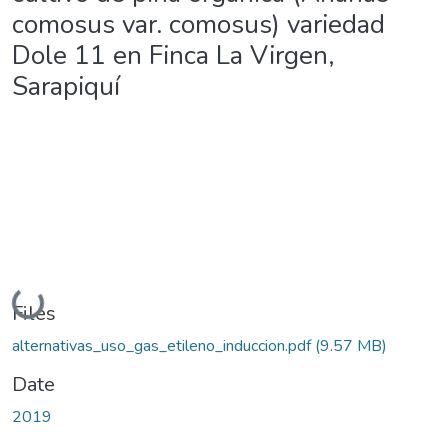
comosus var. comosus) variedad
Dole 11 en Finca La Virgen,
Sarapiquí
Loading...
Files
alternativas_uso_gas_etileno_induccion.pdf
(9.57 MB)
Date
2019