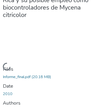
Rica y su posible empleo como
biocontroladores de Mycena
citricolor
Loading...
Files
Informe_final.pdf
(20.18 MB)
Date
2010
Authors