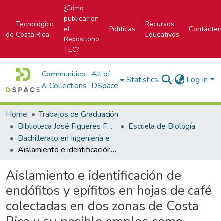
¿Cómo
publicar en
Tecnológico
Recursos
el
Políticas
Contácte
de Costa Rica
Educativos
Repositorio
TEC?
Communities
All of
Statistics
Log In
& Collections
DSpace
Home
Trabajos de Graduación
Biblioteca José Figueres Ferrer
Escuela de Biología
Bachillerato en Ingeniería en Biotecnología
Aislamiento e identificación de endófitos y epífitos en hojas de café colectadas en dos zonas de Costa Rica y su posible empleo como biocontroladores de Mycena citricolor
Aislamiento e identificación de
endófitos y epífitos en hojas de café
colectadas en dos zonas de Costa