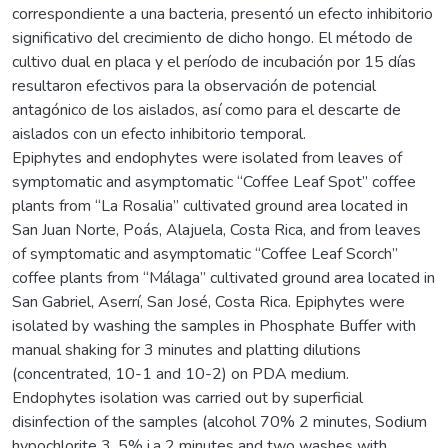
correspondiente a una bacteria, presentó un efecto inhibitorio
significativo del crecimiento de dicho hongo. El método de
cultivo dual en placa y el período de incubación por 15 días
resultaron efectivos para la observación de potencial
antagónico de los aislados, así como para el descarte de
aislados con un efecto inhibitorio temporal.
Epiphytes and endophytes were isolated from leaves of
symptomatic and asymptomatic “Coffee Leaf Spot” coffee
plants from “La Rosalia” cultivated ground area located in
San Juan Norte, Poás, Alajuela, Costa Rica, and from leaves
of symptomatic and asymptomatic “Coffee Leaf Scorch”
coffee plants from “Málaga” cultivated ground area located in
San Gabriel, Aserrí, San José, Costa Rica. Epiphytes were
isolated by washing the samples in Phosphate Buffer with
manual shaking for 3 minutes and platting dilutions
(concentrated, 10-1 and 10-2) on PDA medium.
Endophytes isolation was carried out by superficial
disinfection of the samples (alcohol 70% 2 minutes, Sodium
hypochlorite 3, 5% i.a 2 minutes and two washes with