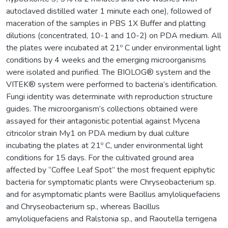
autoclaved distilled water 1 minute each one), followed of
maceration of the samples in PBS 1X Buffer and platting
dilutions (concentrated, 10-1 and 10-2) on PDA medium. All
the plates were incubated at 21º C under environmental light
conditions by 4 weeks and the emerging microorganisms
were isolated and purified. The BIOLOG® system and the
VITEK® system were performed to bacteria’s identification.
Fungi identity was determinate with reproduction structure
guides. The microorganism’s collections obtained were
assayed for their antagonistic potential against Mycena
citricolor strain My1 on PDA medium by dual culture
incubating the plates at 21º C, under environmental light
conditions for 15 days. For the cultivated ground area
affected by “Coffee Leaf Spot” the most frequent epiphytic
bacteria for symptomatic plants were Chryseobacterium sp.
and for asymptomatic plants were Bacillus amyloliquefaciens
and Chryseobacterium sp., whereas Bacillus
amyloliquefaciens and Ralstonia sp., and Raoutella terrigena