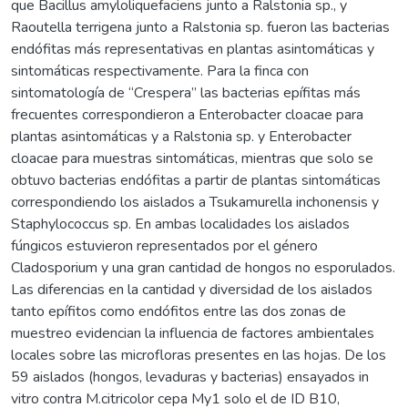
que Bacillus amyloliquefaciens junto a Ralstonia sp., y
Raoutella terrigena junto a Ralstonia sp. fueron las bacterias
endófitas más representativas en plantas asintomáticas y
sintomáticas respectivamente. Para la finca con
sintomatología de “Crespera” las bacterias epífitas más
frecuentes correspondieron a Enterobacter cloacae para
plantas asintomáticas y a Ralstonia sp. y Enterobacter
cloacae para muestras sintomáticas, mientras que solo se
obtuvo bacterias endófitas a partir de plantas sintomáticas
correspondiendo los aislados a Tsukamurella inchonensis y
Staphylococcus sp. En ambas localidades los aislados
fúngicos estuvieron representados por el género
Cladosporium y una gran cantidad de hongos no esporulados.
Las diferencias en la cantidad y diversidad de los aislados
tanto epífitos como endófitos entre las dos zonas de
muestreo evidencian la influencia de factores ambientales
locales sobre las microfloras presentes en las hojas. De los
59 aislados (hongos, levaduras y bacterias) ensayados in
vitro contra M.citricolor cepa My1 solo el de ID B10,