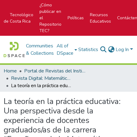
¿Cómo
publicar en
Tecnológico
Recursos
el
Políticas
Contácte
de Costa Rica
Educativos
Repositorio
TEC?
Communities
All of
Statistics
Log In
& Collections
DSpace
Home
Portal de Revistas del Instituto Tecnológico de Costa Rica
Revista Digital: Matemática, Educación e Internet
La teoría en la práctica educativa: Una perspectiva desde la experiencia de docentes graduados/as de la carrera “Enseñanza de la Matemática asistida por computadora”
La teoría en la práctica educativa:
Una perspectiva desde la
experiencia de docentes
graduados/as de la carrera