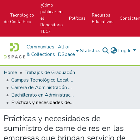
¿Cómo
publicar en
Tecnológico
Recursos
el
Políticas
Contácte
de Costa Rica
Educativos
Repositorio
TEC?
Communities
All of
Statistics
Log In
& Collections
DSpace
Home
Trabajos de Graduación
Campus Tecnológico Local San Carlos
Carrera de Administración de Empresas
Bachillerato en Administración de Empresas
Prácticas y necesidades de suministro de carne de res en las empresas que brindan servicio de alimentación e el centro turístico Tilarán Fortuna Ciudad Quesada
Prácticas y necesidades de
suministro de carne de res en las
empresas que brindan servicio de