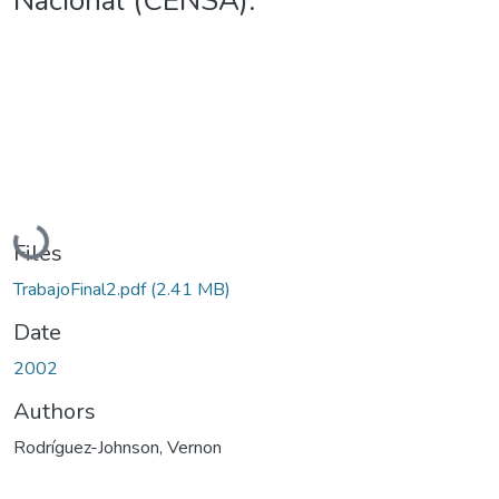
Nacional (CENSA).
Loading...
Files
TrabajoFinal2.pdf
(2.41 MB)
Date
2002
Authors
Rodríguez-Johnson, Vernon