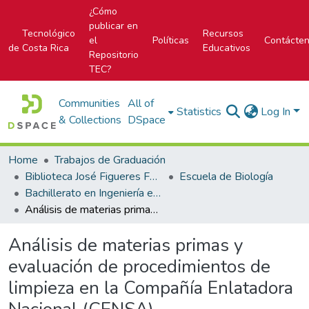
¿Cómo
publicar en
Tecnológico
Recursos
el
Políticas
Contácte
de Costa Rica
Educativos
Repositorio
TEC?
Communities
All of
Statistics
Log In
& Collections
DSpace
Home
Trabajos de Graduación
Biblioteca José Figueres Ferrer
Escuela de Biología
Bachillerato en Ingeniería en Biotecnología
Análisis de materias primas y evaluación de procedimientos de limpieza en la Compañía Enlatadora Nacional (CENSA).
Análisis de materias primas y
evaluación de procedimientos de
limpieza en la Compañía Enlatadora