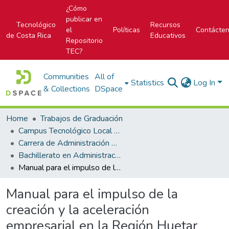
¿Cómo
publicar en
Tecnológico
Recursos
el
Políticas
Contácte
de Costa Rica
Educativos
Repositorio
TEC?
Communities
All of
Statistics
Log In
& Collections
DSpace
Home
Trabajos de Graduación
Campus Tecnológico Local San Carlos
Carrera de Administración de Empresas
Bachillerato en Administración de Empresas
Manual para el impulso de la creación y la aceleración empresarial en la Región Huetar Norte de Costa Rica
Manual para el impulso de la
creación y la aceleración
empresarial en la Región Huetar