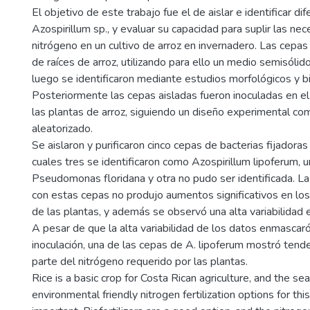
El objetivo de este trabajo fue el de aislar e identificar d
Azospirillum sp., y evaluar su capacidad para suplir las ne
nitrógeno en un cultivo de arroz en invernadero. Las cepas s
de raíces de arroz, utilizando para ello un medio semisólido
luego se identificaron mediante estudios morfológicos y b
Posteriormente las cepas aisladas fueron inoculadas en el
las plantas de arroz, siguiendo un diseño experimental c
aleatorizado.
Se aislaron y purificaron cinco cepas de bacterias fijadoras
cuales tres se identificaron como Azospirillum lipoferum,
Pseudomonas floridana y otra no pudo ser identificada. La 
con estas cepas no produjo aumentos significativos en lo
de las plantas, y además se observó una alta variabilidad
A pesar de que la alta variabilidad de los datos enmascaró
inoculación, una de las cepas de A. lipoferum mostró tende
parte del nitrógeno requerido por las plantas.
Rice is a basic crop for Costa Rican agriculture, and the se
environmental friendly nitrogen fertilization options for this