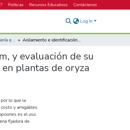
C?
Políticas
Recursos Educativos
Contáctenos
Log In
Bachillerato en Ingeniería en Biotecnología
Aislamiento e identificación de cepas de azospirillum, y evaluación de su capacidad para suplir las necesidades de nitrógeno en plantas de oryza sativa (arroz)
um, y evaluación de su
 en plantas de oryza
 por lo que la
o costo y amigables
opciones es el uso
eria fijadora de