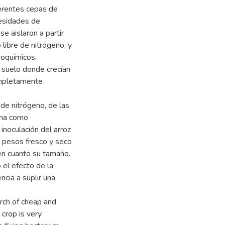
iferentes cepas de
cesidades de
e aislaron a partir
 libre de nitrógeno, y
ioquímicos.
 suelo donde crecían
ompletamente
 de nitrógeno, de las
 una como
inoculación del arroz
s pesos fresco y seco
 en cuanto su tamaño.
 el efecto de la
ncia a suplir una
arch of cheap and
 crop is very