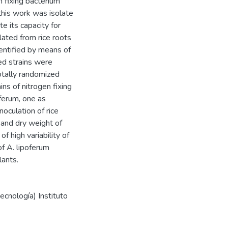
n fixing bacterium
 this work was isolate
te its capacity for
lated from rice roots
entified by means of
ed strains were
totally randomized
ins of nitrogen fixing
oferum, one as
oculation of rice
h and dry weight of
of high variability of
of A. lipoferum
lants.
ecnología) Instituto