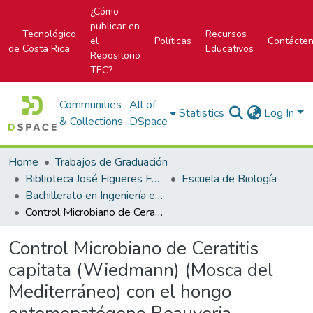
¿Cómo
publicar en
Tecnológico
Recursos
el
Políticas
Contácte
de Costa Rica
Educativos
Repositorio
TEC?
Communities
All of
Statistics
Log In
& Collections
DSpace
Home
Trabajos de Graduación
Biblioteca José Figueres Ferrer
Escuela de Biología
Bachillerato en Ingeniería en Biotecnología
Control Microbiano de Ceratitis capitata (Wiedmann) (Mosca del Mediterráneo) con el hongo entomopatógeno Beauveria bassiana (Balsamo) Vuillemin
Control Microbiano de Ceratitis
capitata (Wiedmann) (Mosca del
Mediterráneo) con el hongo