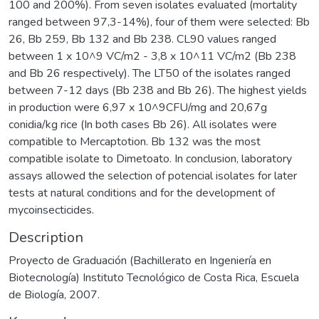
100 and 200%). From seven isolates evaluated (mortality
ranged between 97,3-14%), four of them were selected: Bb
26, Bb 259, Bb 132 and Bb 238. CL90 values ranged
between 1 x 10^9 VC/m2 - 3,8 x 10^11 VC/m2 (Bb 238
and Bb 26 respectively). The LT50 of the isolates ranged
between 7-12 days (Bb 238 and Bb 26). The highest yields
in production were 6,97 x 10^9CFU/mg and 20,67g
conidia/kg rice (In both cases Bb 26). All isolates were
compatible to Mercaptotion. Bb 132 was the most
compatible isolate to Dimetoato. In conclusion, laboratory
assays allowed the selection of potencial isolates for later
tests at natural conditions and for the development of
mycoinsecticides.
Description
Proyecto de Graduación (Bachillerato en Ingeniería en
Biotecnología) Instituto Tecnológico de Costa Rica, Escuela
de Biología, 2007.