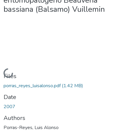
entomopatógeno Beauveria
bassiana (Balsamo) Vuillemin
Loading...
Files
porras_reyes_luisalonso.pdf
(1.42 MB)
Date
2007
Authors
Porras-Reyes, Luis Alonso