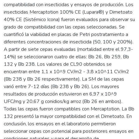
compatibilidad con insecticidas y ensayos de producción. Los
insecticidas Mercaptotion 100% CE (Lupara®) y Dimetoato
40% CE (Sistémico Icona) fueron evaluados para observar su
grado de compatibilidad con las cepas seleccionadas. Se
cuantificó la viabilidad en placas de Petri postratamiento a
diferentes concentraciones de insecticida (50, 100 y 200%).
A partir de siete cepas evaluadas (mortalidad entre el 97,3-
14%) se seleccionaron cuatro de ellas: Bb 26, Bb 259, Bb
132 y Bb 238. Los valores de CL90 obtenidos se
encuentran entre 1,1 x 10^9 CV/m2 - 3,8 x10^11 CV/m2
(Bb 238 y Bb 26 respectivamente). La SM de las cepas
varió entre 7-12 días (Bb 238 y Bb 26). Los mayores
resultados de producción estuvieron en 6,97 x 10^9
UFC/mg y 20,67 g conidios/kg arroz (Bb 26 en ambos).
Todas las cepas fueron compatibles con Mercaptotion. La Bb
132 presentó la mayor compatibilidad con el Dimetoato. En
conclusión, los ensayos en el laboratorio permitieron
seleccionar cepas con potencial para posteriores ensayos en
condiciones naturales y para el desarrollo de