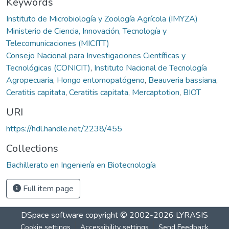
Keywords
Instituto de Microbiología y Zoología Agrícola (IMYZA)
Ministerio de Ciencia, Innovación, Tecnología y
Telecomunicaciones (MICITT)
Consejo Nacional para Investigaciones Científicas y
Tecnológicas (CONICIT)
,
Instituto Nacional de Tecnología
Agropecuaria
,
Hongo entomopatógeno
,
Beauveria bassiana
,
Ceratitis capitata
,
Ceratitis capitata
,
Mercaptotion
,
BIOT
URI
https://hdl.handle.net/2238/455
Collections
Bachillerato en Ingeniería en Biotecnología
Full item page
DSpace software
copyright © 2002-2026
LYRASIS
Cookie settings
Accessibility settings
Send Feedback