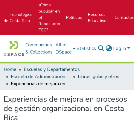
¿Cómo
publicar en
Tecnológico
Recursos
el
Políticas
Contácte
de Costa Rica
Educativos
Repositorio
TEC?
Communities
All of
Statistics
Log In
& Collections
DSpace
Home
Escuelas y Departamentos
Escuela de Administración de Empresas
Libros, guías y otros
Experiencias de mejora en procesos de gestión organizacional en Costa Rica
Experiencias de mejora en procesos
de gestión organizacional en Costa
Rica