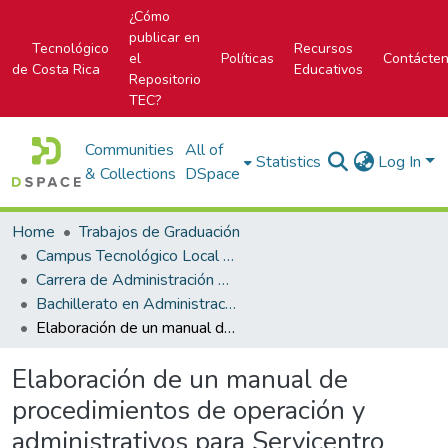
¿Cómo
publicar en
Tecnológico
Recursos
el
Políticas
Contácte
de Costa Rica
Educativos
Repositorio
TEC?
Communities
All of
Statistics
Log In
& Collections
DSpace
Home
Trabajos de Graduación
Campus Tecnológico Local San Carlos
Carrera de Administración de Empresas
Bachillerato en Administración de Empresas
Elaboración de un manual de procedimientos de operación y administrativos para Servicentro Cerro Cortez.
Elaboración de un manual de
procedimientos de operación y
administrativos para Servicentro