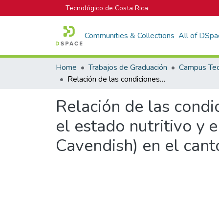
Tecnológico de Costa Rica
Communities & Collections
All of DSpa
Home
Trabajos de Graduación
Relación de las condiciones climáticas y el manejo de la fertilización con el estado nutritivo y el rendimiento del cultivo de banano (Musa AAA cv Cavendish) en el cantón de Parrita, Puntarenas, Costa Rica
Relación de las condic
el estado nutritivo y
Cavendish) en el cant