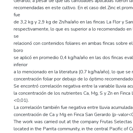
Gerardo, a pesar de que las cantidades aplicadas fueron l
recomendadas en este cultivo. En el caso del Zinc el prom
fue
de 3,2 kg y 2,9 kg de Zn/ha/año en las fincas La Flor y Sa
respectivamente, lo que es superior a lo recomendado en l
se
relacionó con contenidos foliares en ambas fincas sobre el 
boro
se aplicó en promedio 0,4 kg/ha/año en las dos fincas eva
inferior
a lo mencionado en la literatura (0.7 kg/ha/año), lo que se r
concentración foliar por debajo de lo óptimo recomendado
Se encontró correlación negativa entre la variable lluvia 
la concentración de los nutrientes Ca, Mg, S y Zn en Finca 
<0,01).
La correlación también fue negativa entre lluvia acumulada
concentración de Ca y Mg en Finca San Gerardo (p-valor<0
The work was carried out at the company Frutas Selectas 
located in the Parrita community, in the central Pacific of 