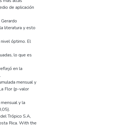
as más altas
edio de aplicación
n Gerardo
a literatura y esto
nivel óptimo. El
luadas, lo que es
eflejó en la
.
acumulada mensual y
La Flor (p-valor
 mensual y la
,05).
del Trópico S.A,
Costa Rica. With the