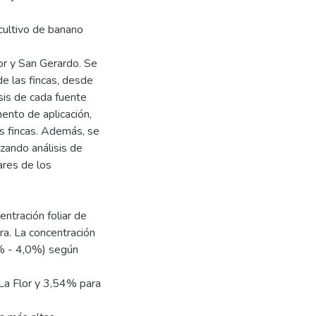
 cultivo de banano
or y San Gerardo. Se
 de las fincas, desde
is de cada fuente
mento de aplicación,
as fincas. Además, se
izando análisis de
ares de los
ntración foliar de
ura. La concentración
6% - 4,0%) según
La Flor y 3,54% para