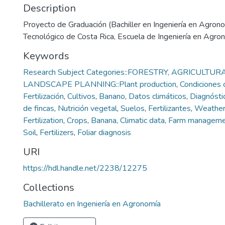
Description
Proyecto de Graduación (Bachiller en Ingeniería en Agrono
Tecnológico de Costa Rica, Escuela de Ingeniería en Agr
Keywords
Research Subject Categories::FORESTRY, AGRICULTUR
LANDSCAPE PLANNING::Plant production
,
Condiciones 
Fertilización
,
Cultivos
,
Banano
,
Datos climáticos
,
Diagnóstic
de fincas
,
Nutrición vegetal
,
Suelos
,
Fertilizantes
,
Weather 
Fertilization
,
Crops
,
Banana
,
Climatic data
,
Farm manageme
Soil
,
Fertilizers
,
Foliar diagnosis
URI
https://hdl.handle.net/2238/12275
Collections
Bachillerato en Ingeniería en Agronomía